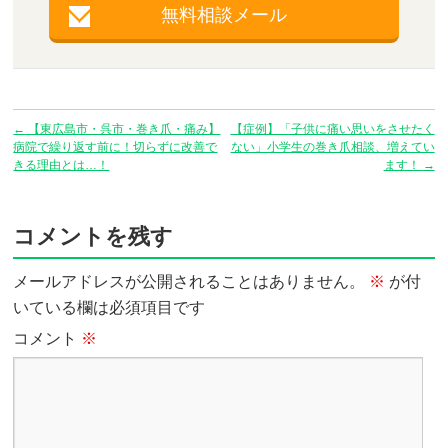
無料相談メール
←
【東広島市・呉市・巻き爪・痛み】
【症例】「子供に痛い思いをさせたく
病院で繰り返す前に！切らずに改善で
ない」小学生の巻き爪相談、増えてい
きる理由とは…！
ます！
→
コメントを残す
メールアドレスが公開されることはありません。
※
が付
いている欄は必須項目です
コメント
※