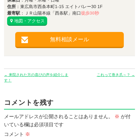
休業日
：月曜・木曜・日曜
住所
：東広島市西条本町1-15 エイトバレー30 1F
最寄駅
：ＪＲ山陽本線「西条駅」南口
徒歩30秒
地図・アクセス
無料相談メール
←
来院された方の喜びの声を紹介しま
これって巻き爪～？
→
す！
コメントを残す
メールアドレスが公開されることはありません。
※
が付
いている欄は必須項目です
コメント
※